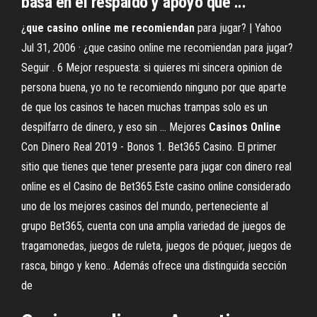
basa en el respaldo y apoyo que ...
¿
que casino online me recomiendan
para jugar? | Yahoo
Jul 31, 2006 · ¿que casino online me recomiendan para jugar?
Seguir . 6 Mejor respuesta: si quieres mi sincera opinion de
persona buena, yo no te recomiendo ninguno por que aparte
de que los casinos te hacen muchas trampas solo es un
despilfarro de dinero, y eso sin ... Mejores
Casinos Online
Con Dinero Real 2019 - Bonos 1. Bet365 Casino. El primer
sitio que tienes que tener presente para jugar con dinero real
online es el Casino de Bet365.Este casino online considerado
uno de los mejores casinos del mundo, perteneciente al
grupo Bet365, cuenta con una amplia variedad de juegos de
tragamonedas, juegos de ruleta, juegos de póquer, juegos de
rasca, bingo y keno.. Además ofrece una distinguida sección
de