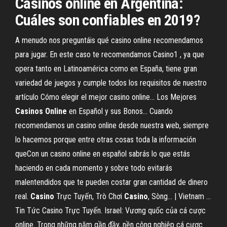
Casinos online
en Argentina:
Cuáles son confiables en 2019?
A menudo nos preguntáis qué casino online recomendamos
para jugar. En este caso te recomendamos Casino1 , ya que
opera tanto en Latinoamérica como en España, tiene gran
variedad de juegos y cumple todos los requisitos de nuestro
artículo Cómo elegir el mejor casino online... Los Mejores
Casinos
Online
en Español y sus Bonos... Cuando
recomendamos un casino online desde nuestra web, siempre
lo hacemos porque entre otras cosas toda la información
queCon un casino online en español sabrás lo que estás
haciendo en cada momento y sobre todo evitarás
malentendidos que te pueden costar gran cantidad de dinero
real.
Casino
Trực Tuyến, Trò Chơi
Casino
, Sòng... | Vietnam …
Tin Tức Casino Trực Tuyến. Israel: Vương quốc của cá cược
online. Trong những năm gần đầy, nền công nghiệp cá cược