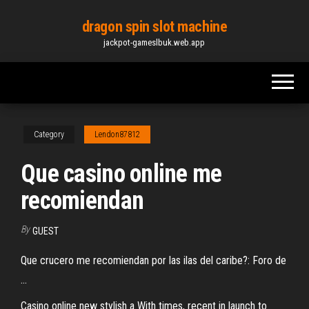
Skip
dragon spin slot machine
to
jackpot-gameslbuk.web.app
the
content
Category
Lendon87812
Que casino online me
recomiendan
By
GUEST
Que crucero me recomiendan por las ilas del caribe?: Foro de
...
Casino online new stylish a With times, recent in launch to