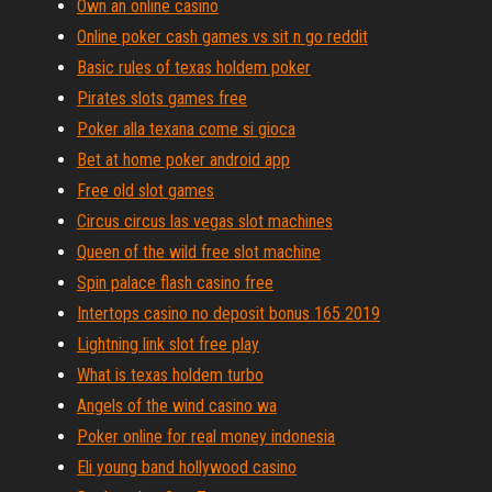
Own an online casino
Online poker cash games vs sit n go reddit
Basic rules of texas holdem poker
Pirates slots games free
Poker alla texana come si gioca
Bet at home poker android app
Free old slot games
Circus circus las vegas slot machines
Queen of the wild free slot machine
Spin palace flash casino free
Intertops casino no deposit bonus 165 2019
Lightning link slot free play
What is texas holdem turbo
Angels of the wind casino wa
Poker online for real money indonesia
Eli young band hollywood casino